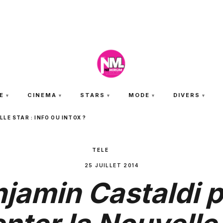
VENDREDI 7 AOÛT 2026
E
CINEMA
STARS
MODE
DIVERS
E STAR : INFO OU INTOX ?
TELE
25 JUILLET 2014
jamin Castaldi 