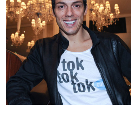
TELE
Taïg Khris : « Les Anges de la télé-réalité,
ça n’apporte rien »