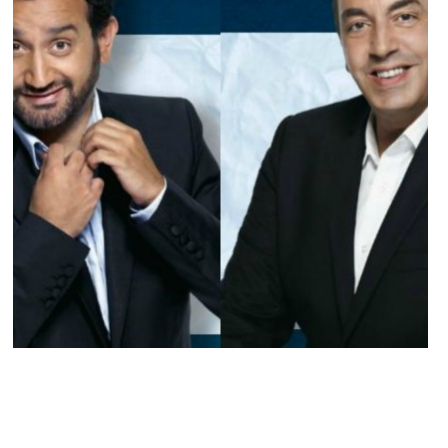
STARS
Cyril Hanouna se confesse à Morandini !
ARNAUD · 17 AVRIL 2014