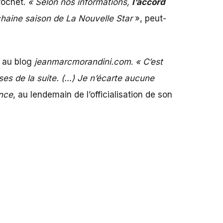
rochet.
« Selon nos informations,
l’accord
chaine saison de La Nouvelle Star
», peut-
é au blog
jeanmarcmorandini.com
.
« C’est
ases de la suite. (…) Je n’écarte aucune
ance
, au lendemain de l’officialisation de son