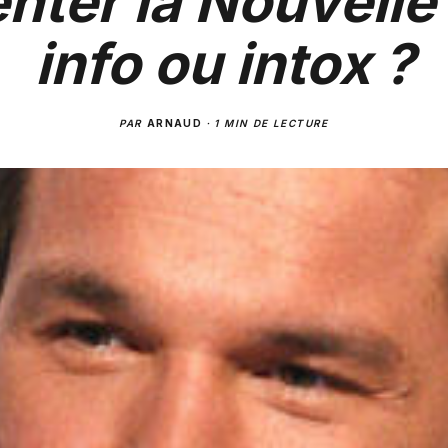
nter la Nouvelle 
info ou intox ?
PAR
ARNAUD
·
1 MIN DE LECTURE