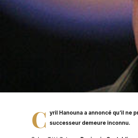
Cyril Hanouna a annoncé qu'il ne présenterait pas la p
C
yril Hanouna a annoncé qu’il ne p
successeur demeure inconnu.