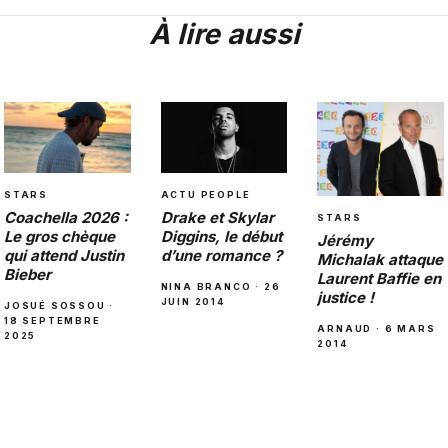
À lire aussi
STARS
ACTU PEOPLE
Coachella 2026 :
Drake et Skylar
STARS
Le gros chèque
Diggins, le début
Jérémy
qui attend Justin
d’une romance ?
Michalak attaque
Bieber
Laurent Baffie en
NINA BRANCO · 26
justice !
JUIN 2014
JOSUÉ SOSSOU ·
18 SEPTEMBRE
ARNAUD · 6 MARS
2025
2014