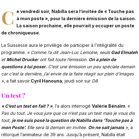
C
e vendredi soir,
Nabilla
sera l’invitée de
« Touche pas
à mon poste »
, pour la dernière émission de la saison.
La saison prochaine, elle pourrait y occuper un poste
de chroniqueuse.
La Suissesse aura le privilège de participer à l’intégralité du
programme.
« Comme l’a dit Jean-Luc Lemoine, seuls
Gad Elmaleh
et
Michel Drucke
r ont fait toute l’émission.
On a plein de
questions à lui poser.
C’est une émission un peu spéciale demain
car c’est la dernière, j’ai envie de la faire réagir sur plein d’images
»
, a fait savoir
Cyril Hanouna
, jeudi soir sur
D8
.
Un test ?
« C’est un test en fait ? »
, l’a alors interrogé
Valérie Bénaïm
. «
Pas du tout. Je vous jure que ce n’est pas un test mais je vous dis
tout,
je me suis posé la question de Nabilla dans ‘Touche pas à
mon Poste’.
Elle sera là demain en invitée.
On ne sait jamais
»
, a
rétorqué l’animateur de 39 ans. Jusqu’à présent,
Nabilla était