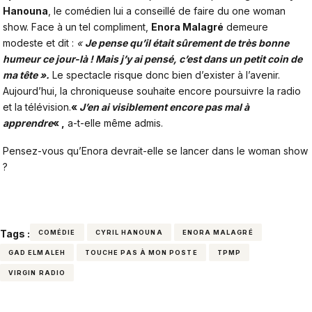
Hanouna
, le comédien lui a conseillé de faire du one woman
show. Face à un tel compliment,
Enora Malagré
demeure
modeste et dit :
«
Je pense qu’il était sûrement de très bonne
humeur ce jour-là ! Mais j’y ai pensé, c’est dans un petit coin de
ma tête ».
Le spectacle risque donc bien d’exister à l’avenir.
Aujourd’hui, la chroniqueuse souhaite encore poursuivre la radio
et la télévision.
«
J’en ai visiblement encore pas mal à
apprendre
« ,
a-t-elle même admis.
Pensez-vous qu’Enora devrait-elle se lancer dans le woman show
?
Tags :
COMÉDIE
CYRIL HANOUNA
ENORA MALAGRÉ
GAD ELMALEH
TOUCHE PAS À MON POSTE
TPMP
VIRGIN RADIO