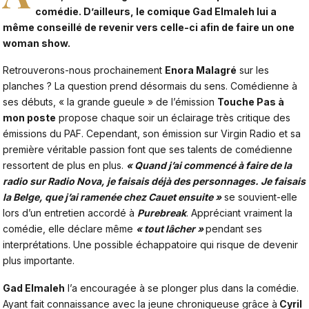
comédie. D’ailleurs, le comique Gad Elmaleh lui a
même conseillé de revenir vers celle-ci afin de faire un one
woman show.
Retrouverons-nous prochainement
Enora Malagré
sur les
planches ? La question prend désormais du sens. Comédienne à
ses débuts, « la grande gueule » de l’émission
Touche Pas à
mon poste
propose chaque soir un éclairage très critique des
émissions du PAF. Cependant, son émission sur Virgin Radio et sa
première véritable passion font que ses talents de comédienne
ressortent de plus en plus.
« Quand j’ai commencé à faire de la
radio sur Radio Nova, je faisais déjà des personnages. Je faisais
la Belge, que j’ai ramenée chez Cauet ensuite »
se souvient-elle
lors d’un entretien accordé à
Purebreak
. Appréciant vraiment la
comédie, elle déclare même
« tout lâcher »
pendant ses
interprétations. Une possible échappatoire qui risque de devenir
plus importante.
Gad Elmaleh
l’a encouragée à se plonger plus dans la comédie.
Ayant fait connaissance avec la jeune chroniqueuse grâce à
Cyril