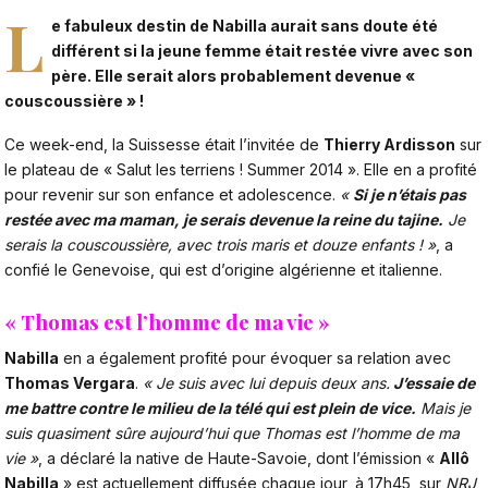
L
e fabuleux destin de Nabilla aurait sans doute été
différent si la jeune femme était restée vivre avec son
père. Elle serait alors probablement devenue «
couscoussière » !
Ce week-end, la Suissesse était l’invitée de
Thierry Ardisson
sur
le plateau de « Salut les terriens ! Summer 2014 ». Elle en a profité
pour revenir sur son enfance et adolescence.
«
Si je n’étais pas
restée avec ma maman, je serais devenue la reine du tajine.
Je
serais la couscoussière, avec trois maris et douze enfants ! »
, a
confié le Genevoise, qui est d’origine algérienne et italienne.
« Thomas est l’homme de ma vie »
Nabilla
en a également profité pour évoquer sa relation avec
Thomas Vergara
.
« Je suis avec lui depuis deux ans.
J’essaie de
me battre contre le milieu de la télé qui est plein de vice.
Mais je
suis quasiment sûre aujourd’hui que Thomas est l’homme de ma
vie »
, a déclaré la native de Haute-Savoie, dont l’émission «
Allô
Nabilla
» est actuellement diffusée chaque jour, à 17h45, sur
NRJ