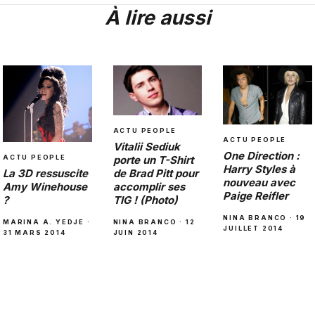
À lire aussi
ACTU PEOPLE
ACTU PEOPLE
Vitalii Sediuk
One Direction :
ACTU PEOPLE
porte un T-Shirt
Harry Styles à
La 3D ressuscite
de Brad Pitt pour
nouveau avec
Amy Winehouse
accomplir ses
Paige Reifler
?
TIG ! (Photo)
NINA BRANCO · 19
MARINA A. YEDJE ·
NINA BRANCO · 12
JUILLET 2014
31 MARS 2014
JUIN 2014