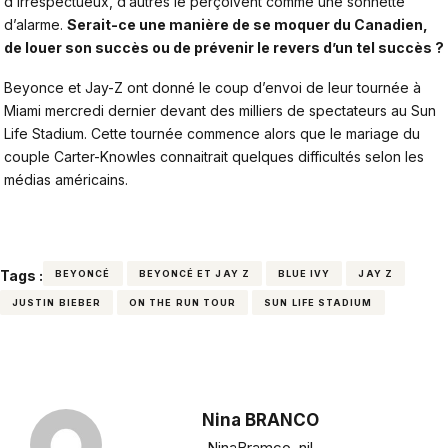
d’irrespectueux, d’autres le perçoivent comme une sonnette
d’alarme.
Serait-ce une manière de se moquer du Canadien,
de louer son succès ou de prévenir le revers d’un tel succès ?
Beyonce et Jay-Z ont donné le coup d’envoi de leur tournée à
Miami
mercredi dernier devant des milliers de spectateurs au Sun
Life Stadium. Cette tournée commence alors que le mariage du
couple Carter-Knowles connaitrait quelques difficultés
selon les
médias américains.
Tags :
BEYONCÉ
BEYONCÉ ET JAY Z
BLUE IVY
JAY Z
JUSTIN BIEBER
ON THE RUN TOUR
SUN LIFE STADIUM
Nina BRANCO
NinaBramco_nil