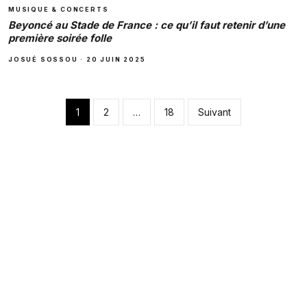
MUSIQUE & CONCERTS
Beyoncé au Stade de France : ce qu’il faut retenir d’une
première soirée folle
JOSUÉ SOSSOU
·
20 JUIN 2025
Pagination des pub
1
2
…
18
Suivant