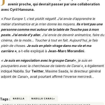
avenir proche, qui devrait passer par une collaboration
avec
Cyril Hanouna
.
« Pour Europe 1, c’est plutôt négatif. J’ai envie d’apprendre le
métier d’animatrice et je m’en donne les moyens.
Ils n’ont pas une
personne comme moi autour de la table de
Touche pas à mon
poste
. J’ai envie d’y aller.
J’ai envie de devenir animatrice, faire du
cinéma, de la mode… Toucher à tout en fait. Aujourd’hui, je fais
plein de choses.
Je suis en plein virage dans ma vie et ma
carrière »
, a-t-elle expliqué à
Jean-Marc Morandini
.
«
Je suis en négociation avec le groupe Canal+
, je suis en
pourparlers avec la chercheuse de talents de Canal »
, a également
indiqué Nabilla. Sur
Twitter
, Maxime Saada,
le directeur général
adjoint de
Canal+
, avait pourtant affirmé l’inverse mercredi…
Tags :
NABILLA
NABILLA CANAL+