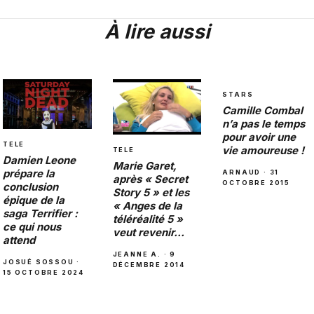
À lire aussi
STARS
Camille Combal
n’a pas le temps
pour avoir une
TELE
vie amoureuse !
TELE
Damien Leone
Marie Garet,
prépare la
ARNAUD · 31
après « Secret
OCTOBRE 2015
conclusion
Story 5 » et les
épique de la
« Anges de la
saga Terrifier :
télé­réa­lité 5 »
ce qui nous
veut revenir…
attend
JEANNE A. · 9
JOSUÉ SOSSOU ·
DÉCEMBRE 2014
15 OCTOBRE 2024