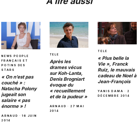
À lire aussi
TELE
TELE
NEWS PEOPLE
« Plus belle la
Après les
FRANÇAIS ET
Vie », Franck
POTINS DES
drames vécus
Ruiz, le mauvais
STARS
sur Koh-Lanta,
cadeau de Noel à
« On n’est pas
Denis Brogniart
Jean-François
couché » :
évoque du
Natacha Polony
« recueillement
YANIS DAMA · 2
jugeait son
et de la pudeur »
DÉCEMBRE 2014
salaire « pas
énorme » !
ARNAUD · 27 MAI
2014
ARNAUD · 16 JUIN
2014