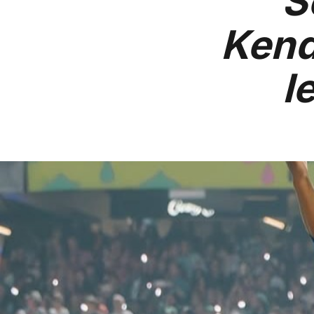
S
Kend
l