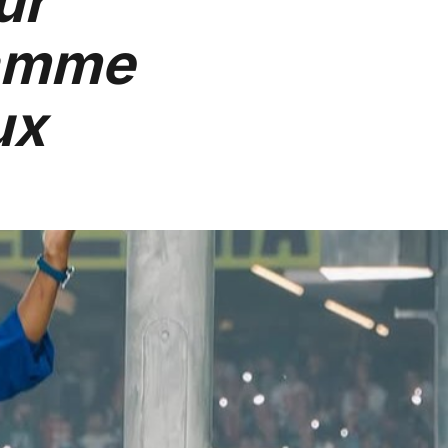
ur
lamme
ux