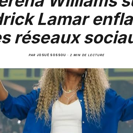
erena Williams s
rick Lamar enf
es réseaux socia
PAR
JOSUÉ SOSSOU
·
2 MIN DE LECTURE