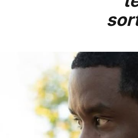
t
sor