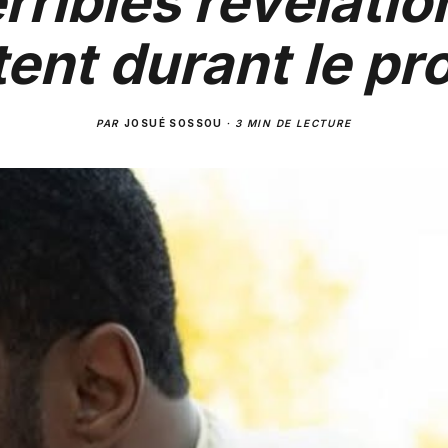
erribles révélatio
tent durant le pr
PAR
JOSUÉ SOSSOU
·
3 MIN DE LECTURE