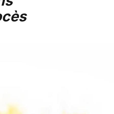
ns
ocès