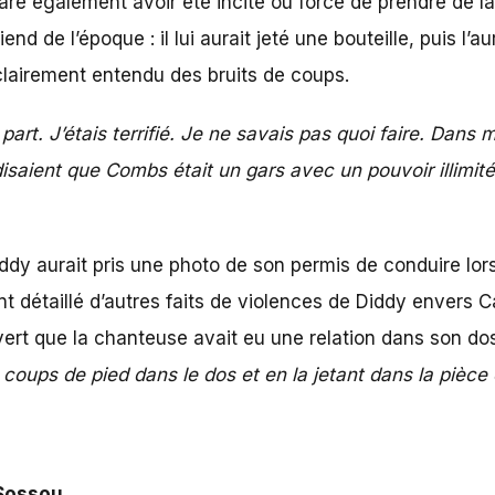
clare également avoir été incité ou forcé de prendre de
nd de l’époque : il lui aurait jeté une bouteille, puis l’a
a clairement entendu des bruits de coups.
 part. J’étais terrifié. Je ne savais pas quoi faire. Dans 
isaient que Combs était un gars avec un pouvoir illimité
iddy aurait pris une photo de son permis de conduire lor
t détaillé
d’autres faits de violences de Diddy
envers Ca
rt que la chanteuse avait eu une relation dans son dos. I
 coups de pied dans le dos et en la jetant dans la piè
Sossou