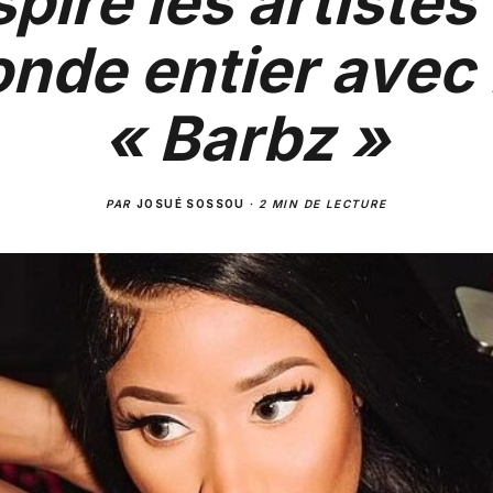
spiré les artistes
nde entier avec 
« Barbz »
PAR
JOSUÉ SOSSOU
·
2 MIN DE LECTURE