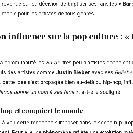
t revenue sur sa décision de baptiser ses fans les
« Bar
nable pour les artistes de tous genres.
 influence sur la pop culture : «
 sa communauté les
Barbz
, très peu d’artistes donnaient
Seuls des artistes comme
Justin Bieber
avec ses
Beliebe
, cette idée s’est propagée bien au-delà du hip-hop, in
e lance donne un nom à ses fans »
, a-t-elle souligné.
-hop et conquiert le monde
s à voir cette tendance s’imposer dans la scène
hip-ho
ment. Pour elle, ce phénomène reflète une évolution maj