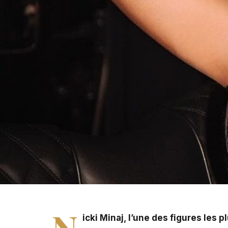
PHOTO - Nicki Minaj en tournée Gag City
N
icki Minaj, l’une des figures les 