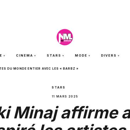
SAMEDI 8 AOÛT 2026
E
CINEMA
STARS
MODE
DIVERS
STES DU MONDE ENTIER AVEC LES « BARBZ »
STARS
11 MARS 2025
i Minaj affirme 