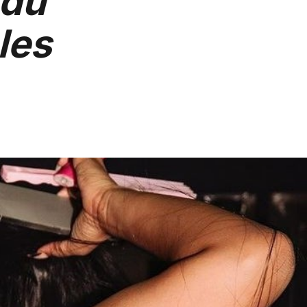
 du
les