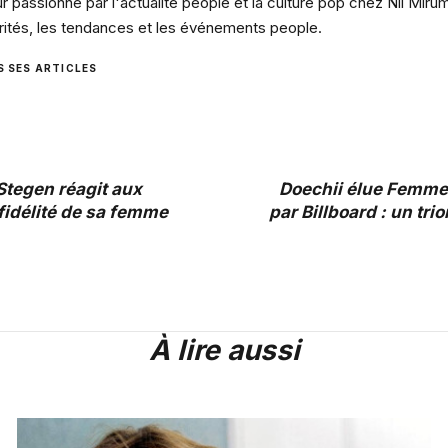
 passionné par l'actualité people et la culture pop chez Nil Miru
rités, les tendances et les événements people.
S SES ARTICLES
Stegen réagit aux
Doechii élue Femme
fidélité de sa femme
par Billboard : un tri
À lire aussi