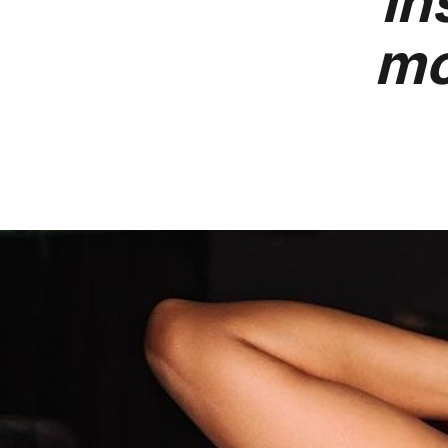
in
mo