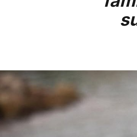
fami
su