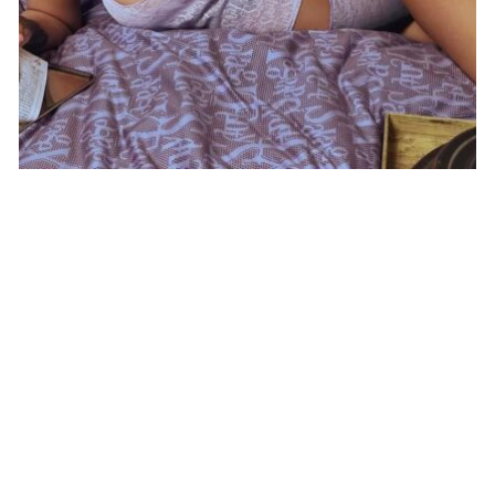
STARS
Rihanna enceinte ? Sa dernière sortie
relance les rumeurs à Santa Monica
JOSUÉ SOSSOU · 21 AVRIL 2025