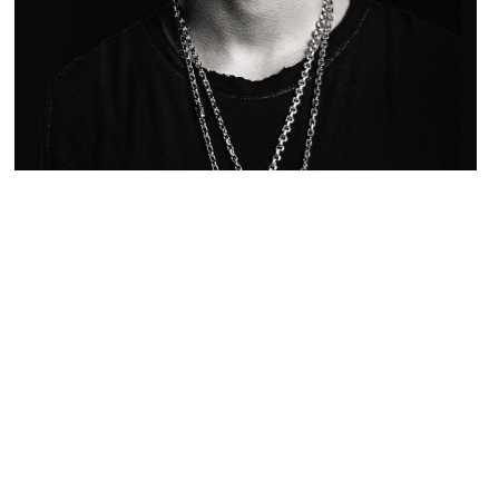
ACTU PEOPLE
Une nouvelle histoire d’amour pour Drake
?
NINA BRANCO · 20 MAI 2014