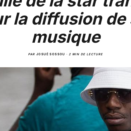
lle de la star tr
r la diffusion de
musique
PAR
JOSUÉ SOSSOU
·
2 MIN DE LECTURE