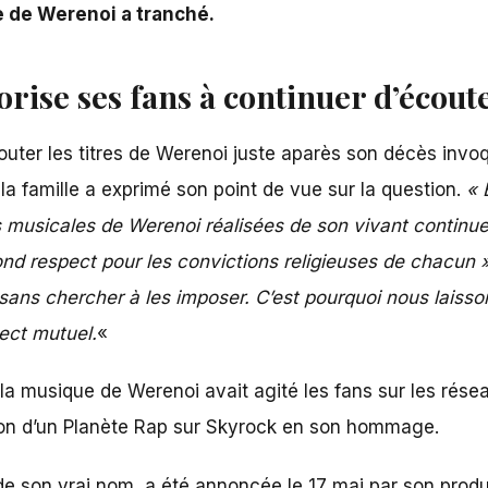
le de Werenoi a tranché.
orise ses fans à continuer d’écou
uter les titres de
Werenoi
juste aparès son décès invoqu
 la famille a exprimé son point de vue sur la question.
« 
 musicales de Werenoi réalisées de son vivant continuer
nd respect pour les convictions religieuses de chacun 
sans chercher à les imposer. C’est pourquoi nous laisson
ect mutuel.
«
la musique de Werenoi avait agité les fans sur les résea
ion d’un Planète Rap sur Skyrock en son hommage.
e son vrai nom, a été annoncée le 17 mai
par son produ