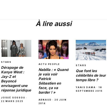
À lire aussi
STARS
ACTU PEOPLE
STARS
Dérapage de
Nabilla : « Quand
Que font les
Kanye West :
je vais voir
célébrités de leur
Jay-Z et
Patrick
temps libre ?
Beyoncé
Sébastien en
envisagent une
face, ça va
YANIS DAMA · 16
réponse juridique
SEPTEMBRE 2015
barder ! »
JOSUÉ SOSSOU ·
ARNAUD · 20 JUIN
22 MARS 2025
2014