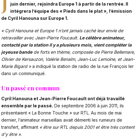
J
juin dernier, rejoindra Europe 1 à partir de la rentrée. Il
intégrera l’équipe des « Pieds dans le plat », l’émission
de
Cyril Hanouna
sur Europe 1.
« Cyril Hanouna et Europe 1 n’ont jamais caché leur envie de
retravailler avec Jean-Pierre Foucault.
Le célèbre animateur,
contacté par la station il y a plusieurs mois, vient compléter la
joyeuse bande
de forts en thème, composée de Pierre Bellemare,
Olivier de Kersauzon, Valérie Benaïm, Jean-Luc Lemoine, et Jean-
Marie Bigard »
a indiqué la station de radio de la rue François Ier
dans un communiqué.
Un passé en commun
Cyril Hanouna et Jean-Pierre Foucault ont déjà travaillé
ensemble par le passé.
De septembre 2006 à juin 2011, ils
présentaient « La Bonne Touche » sur RTL. Au mois de mai
dernier, l’animateur marseillais avait démenti les rumeurs de
transfert, affirmant
« être sur RTL depuis 2001 et être très content
d’y être »
.