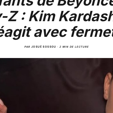
fants de Beyoncé
-Z : Kim Kardas
éagit avec ferme
PAR
JOSUÉ SOSSOU
·
2 MIN DE LECTURE