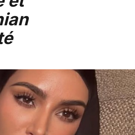
 et
hian
té