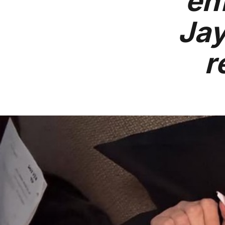
en
Jay
r