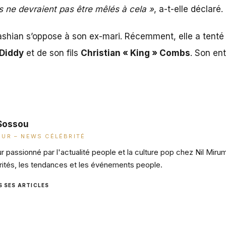
s ne devraient pas être mêlés à cela »
, a-t-elle déclaré.
ashian s’oppose à son ex-mari. Récemment, elle a tenté 
 Diddy
et de son fils
Christian « King » Combs
. Son en
Sossou
UR – NEWS CÉLÉBRITÉ
 passionné par l'actualité people et la culture pop chez Nil Miru
rités, les tendances et les événements people.
S SES ARTICLES