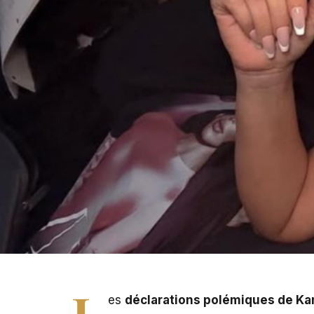
Kim Kardashian, actrice américaine
L
es
déclarations polémiques de K