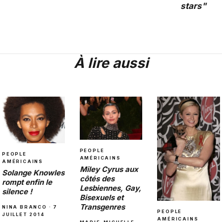
stars"
À lire aussi
PEOPLE
PEOPLE
AMÉRICAINS
AMÉRICAINS
Miley Cyrus aux
Solange Knowles
côtés des
rompt enfin le
Lesbiennes, Gay,
silence !
Bisexuels et
Transgenres
NINA BRANCO · 7
PEOPLE
JUILLET 2014
AMÉRICAINS