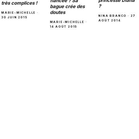
princesse Diana
fiancée ? Sa
très complices !
?
bague crée des
doutes
MARIE-MICHELLE ·
NINA BRANCO · 27
30 JUIN 2015
AOÛT 2014
MARIE-MICHELLE ·
14 AOÛT 2015