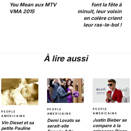
You Mean aux MTV
font la fête à
VMA 2015
minuit, leur voisin
en colère crient
leur ras-le-bol !
À lire aussi
PEOPLE
PEOPLE
PEOPLE
AMÉRICAINS
AMÉRICAINS
AMÉRICAINS
Justin Bieber se
Demi Lovato se
Vin Diesel et sa
compare à la
serait-elle
petite Pauline