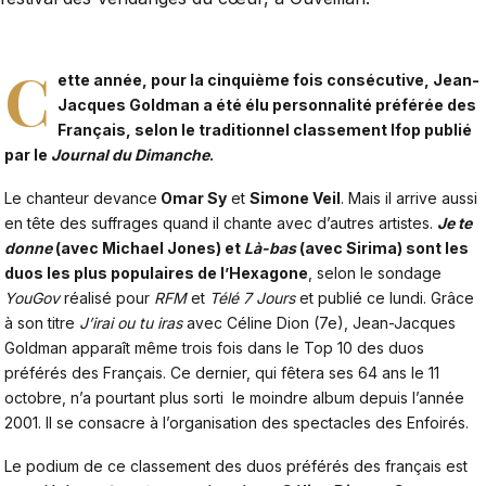
C
ette année, pour la cinquième fois consécutive,
Jean-
Jacques Goldman
a été élu personnalité préférée des
Français, selon le traditionnel classement Ifop publié
par le
Journal du Dimanche
.
Le chanteur devance
Omar Sy
et
Simone Veil
. Mais il arrive aussi
en tête des suffrages quand il chante avec d’autres artistes.
Je te
donne
(avec Michael Jones) et
Là-bas
(avec Sirima) sont les
duos les plus populaires de l’Hexagone
, selon le sondage
YouGov
réalisé pour
RFM
et
Télé 7 Jours
et publié ce lundi. Grâce
à son titre
J’irai ou tu iras
avec Céline Dion (7e), Jean-Jacques
Goldman apparaît même trois fois dans le Top 10 des duos
préférés des Français. Ce dernier, qui fêtera ses 64 ans le 11
octobre, n’a pourtant plus sorti le moindre album depuis l’année
2001. Il se consacre à l’organisation des spectacles des Enfoirés.
Le podium de ce classement des duos préférés des français est