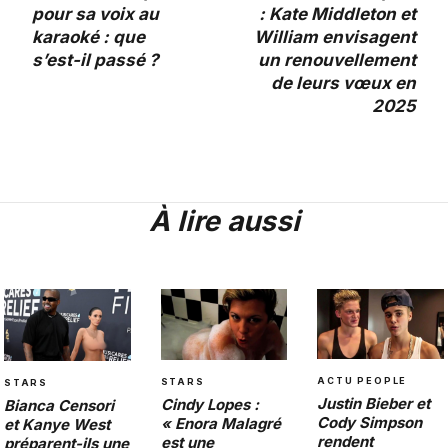
pour sa voix au
: Kate Middleton et
karaoké : que
William envisagent
s’est-il passé ?
un renouvellement
de leurs vœux en
2025
À lire aussi
ACTU PEOPLE
STARS
STARS
Justin Bieber et
Cindy Lopes :
Bianca Censori
Cody Simpson
« Enora Malagré
et Kanye West
rendent
est une
préparent-ils une