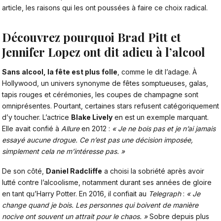
article, les raisons qui les ont poussées à faire ce choix radical.
Découvrez pourquoi Brad Pitt et
Jennifer Lopez ont dit adieu à l’alcool
Sans alcool, la fête est plus folle
, comme le dit l’adage. À
Hollywood, un univers synonyme de fêtes somptueuses, galas,
tapis rouges et cérémonies, les coupes de champagne sont
omniprésentes. Pourtant,
certaines stars refusent catégoriquement
d’y toucher.
L’actrice
Blake Lively
en est un exemple marquant.
Elle avait confié à
Allure
en 2012 :
« Je ne bois pas et je n’ai jamais
essayé aucune drogue. Ce n’est pas une décision imposée,
simplement cela ne m’intéresse pas. »
De son côté,
Daniel Radcliffe
a choisi la sobriété après avoir
lutté contre l’alcoolisme, notamment durant ses années de gloire
en tant qu’Harry Potter. En 2016, il confiait au
Telegraph
:
« Je
change quand je bois. Les personnes qui boivent de manière
nocive ont souvent un attrait pour le chaos. »
Sobre depuis plus