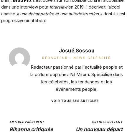
Enfin,
Brad Pitt
s’est ouvert sur son combat contre l’alcoolisme
dans une interview pour
Interview
en 2019. Il décrivait l’alcool
comme
« une échappatoire et une autodestruction »
dont il s’est
progressivement libéré.
Josué Sossou
RÉDACTEUR – NEWS CÉLÉBRITÉ
Rédacteur passionné par l'actualité people et
la culture pop chez Nil Mirum. Spécialisé dans
les célébrités, les tendances et les
événements people.
VOIR TOUS SES ARTICLES
ARTICLE PRÉCÉDENT
ARTICLE SUIVANT
Rihanna critiquée
Un nouveau départ