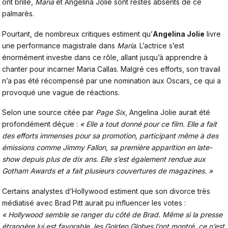
ont brillé,
Maria
et Angelina Jolie sont restés absents de ce
palmarès.
Pourtant, de nombreux critiques estiment qu’
Angelina Jolie
livre
une performance magistrale dans
Maria
. L’actrice s’est
énormément investie dans ce rôle, allant jusqu’à apprendre à
chanter pour incarner Maria Callas. Malgré ces efforts, son travail
n’a pas été récompensé par une nomination aux Oscars, ce qui a
provoqué une vague de réactions.
Selon une source citée par
Page Six
, Angelina Jolie aurait été
profondément déçue :
« Elle a tout donné pour ce film. Elle a fait
des efforts immenses pour sa promotion, participant même à des
émissions comme Jimmy Fallon, sa première apparition en late-
show depuis plus de dix ans. Elle s’est également rendue aux
Gotham Awards et a fait plusieurs couvertures de magazines. »
Certains analystes d’Hollywood estiment que son divorce très
médiatisé avec Brad Pitt aurait pu influencer les votes :
« Hollywood semble se ranger du côté de Brad. Même si la presse
étrangère lui est favorable, les Golden Globes l’ont montré, ce n’est