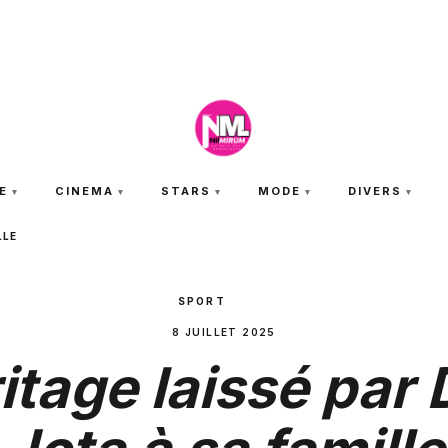
JEUDI 6 AOÛT 2026
E
CINEMA
STARS
MODE
DIVERS
LLE
SPORT
8 JUILLET 2025
itage laissé par