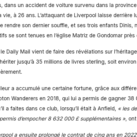
ns, dans un accident de voiture survenu dans la provin
a vie, à 26 ans. L’attaquant de Liverpool laisse derrière
e rendre son dernier souffle, et ses trois enfants Dinis
ifs se sont tenues en l’église Matriz de Gondomar près d
, le Daily Mail vient de faire des révélations sur l’hérit
 hériter jusqu’à 35 millions de livres sterling, soit envi
cièrement.
otballeur a accumulé une certaine fortune, grâce aux différ
on Wanderers en 2018, qui lui a permis de gagner 38 00
l a faites dans ce club, lorsqu’il était à Anfield,
« les d
t permis d’empocher 8 632 000 £ supplémentaires »
, on
rpool a ensuite prolongé le contrat de cinq ans en 202