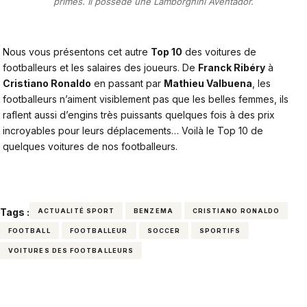
primes. Il possède une Lamborghini Aventador.
Nous vous présentons cet autre
Top 10
des voitures de
footballeurs et les salaires des joueurs. De
Franck Ribéry
à
Cristiano Ronaldo
en passant par
Mathieu Valbuena
, les
footballeurs n’aiment visiblement pas que les belles femmes, ils
raflent aussi d’engins très puissants quelques fois à des prix
incroyables pour leurs déplacements… Voilà le Top 10 de
quelques voitures de nos footballeurs.
Tags :
ACTUALITÉ SPORT
BENZEMA
CRISTIANO RONALDO
FOOTBALL
FOOTBALLEUR
SOCCER
SPORTIFS
VOITURES DES FOOTBALLEURS