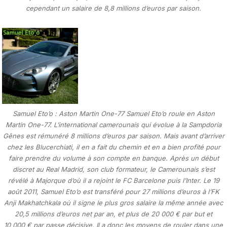
cependant un salaire de 8,8 millions d’euros par saison.
Samuel Eto’o : Aston Martin One-77 Samuel Eto’o roule en Aston
Martin One-77. L’international camerounais qui évolue à la Sampdoria
Gênes est rémunéré 8 millions d’euros par saison. Mais avant d’arriver
chez les Blucerchiati, il en a fait du chemin et en a bien profité pour
faire prendre du volume à son compte en banque. Après un début
discret au Real Madrid, son club formateur, le Camerounais s’est
révélé à Majorque d’où il a rejoint le FC Barcelone puis l’Inter. Le 19
août 2011, Samuel Eto’o est transféré pour 27 millions d’euros à l’FK
Anji Makhatchkala où il signe le plus gros salaire la même année avec
20,5 millions d’euros net par an, et plus de 20 000 € par but et
10 000 € par passe décisive. Il a donc les moyens de rouler dans une