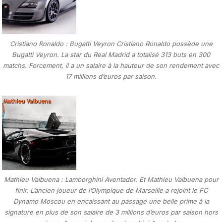
Cristiano Ronaldo : Bugatti Veyron Cristiano Ronaldo possède une
Bugatti Veyron. La star du Real Madrid a totalisé 313 buts en 300
matchs. Forcement, il a un salaire à la hauteur de son rendement avec
17 millions d’euros par saison.
Mathieu Valbuena : Lamborghini Aventador. Et Mathieu Valbuena pour
finir. L’ancien joueur de l’Olympique de Marseille a rejoint le FC
Dynamo Moscou en encaissant au passage une belle prime à la
signature en plus de son salaire de 3 millions d’euros par saison hors