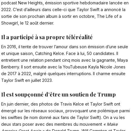
podcast New Heights, émission sportive hebdomadaire lancée en
2022. C’est d’ailleurs dans celle-ci que Taylor Swift a annoncé la
sortie de son prochain album à sortir en octobre, The Life of a
Showgirl, le 12 août dernier.
Il a participé à sa propre téléréalité
En 2016, il tente de trouver l’amour dans son émission d’une seule
et unique saison, Catching Kelce. Face à lui, 50 candidates. Il
entretient une relation pendant cinq mois avec la gagnante, Maya
Benberry. Il sort ensuite avec la YouTubeuse Kayla Nicole Jones
de 2017 à 2022, malgré quelques interruptions. Il charme ensuite
Taylor Swift en juillet 2023.
Il est soupçonné d’être un soutien de Trump
En juin dernier, des photos de Travis Kelce et Taylor Swift ont
émergé sur les réseaux sociaux, provoquant une polémique parmi
les swifties (le nom donné aux fans de Taylor Swift). On a vu les
deux stars poser avec des membres du mouvement
« Make
America Great Again »
de Donald Trump, Will Compton et Taylor