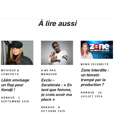
À lire aussi
NEWS CÉLÉBRITÉ
Zone Interdite :
MUSIQUE &
A NE PAS
un témoin
CONCERTS
MANQUER
trompé par la
Lââm envisage
Exclu –
production ?
un flop pour
Sarahmée : « En
Kendji !
tant que femme,
ARNAUD · 24
je crois avoir ma
JUILLET 2014
ARNAUD · 3
place »
SEPTEMBRE 2015
ARNAUD · 9
OCTOBRE 2015