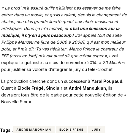
« La prod’ m’a assuré qu’ils n’allaient pas essayer de me faire
entrer dans un moule, et qu’ils avaient, depuis le changement de
chaîne, une plus grande liberté quant aux choix musicaux et
artistiques. Donc ça m’a motivé, et
c’est une émission sur la
musique, il n’y en a plus beaucoup !
J’ai appelé tout de suite
Philippe Manœuvre [juré de 2006 à 2008], qui est mon meilleur
pote, et il m’a dit ‘Tu vas t’éclater’. Marco Prince le chanteur de
FFF [aussi ex-juré] m’avait aussi dit que c’était super »
, avait
expliqué le guitariste au mois de novembre 2014, à
20 Minutes
,
pour justifier sa volonté d’intégrer le jury du télé-crochet.
La production cherche donc un successeur à
Yarol Poupaud
.
Quant à
Elodie Frégé, Sinclair
et
André Manoukian
, ils
devraient tous être de la partie pour cette nouvelle édition de «
Nouvelle Star ».
Tags :
ANDRÉ MANOUKIAN
ÉLODIE FRÉGÉ
JURY