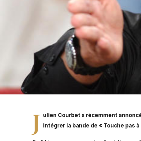
Julien Courbet a récemment annoncé l'arrêt de « Sans a
poste », sur D8.
J
ulien Courbet a récemment annonc
intégrer la bande de « Touche pas à