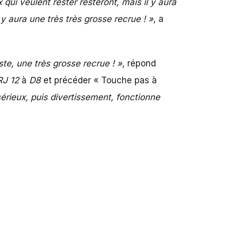
 qui veulent rester resteront, mais il y aura
 aura une très très grosse recrue ! »
, a
uste, une très grosse recrue ! »
, répond
J 12
à
D8
et précéder « Touche pas à
érieux, puis divertissement, fonctionne