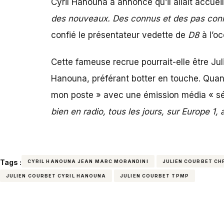
Cyril Hanouna a annoncé qu’il allait accue
des nouveaux. Des connus et des pas connu
confié le présentateur vedette de
D8
à l’o
Cette fameuse recrue pourrait-elle être Ju
Hanouna, préférant botter en touche. Quant
mon poste » avec une émission média « sé
bien en radio, tous les jours, sur Europe 1,
Tags :
CYRIL HANOUNA JEAN MARC MORANDINI
JULIEN COURBET CH
JULIEN COURBET CYRIL HANOUNA
JULIEN COURBET TPMP