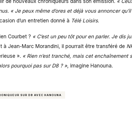
illir de nouveaux chroniqueurs dans son émission.
« Ceux
s. « Je peux même d’ores et déjà vous annoncer qu’il y
ccasion d’un entretien donné à
Télé Loisirs
.
lien Courbet ?
« C’est un peu tôt pour en parler. Je dis j
 à Jean-Marc Morandini, il pourrait être transféré de
NR
rieuse ».
« Rien n’est tranché, mais cet enchaînement s
 alors pourquoi pas sur D8 ? »
, imagine Hanouna.
RONIQUEUR SUR D8 AVEC HANOUNA