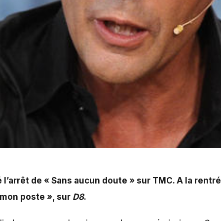
ucun doute » sur RMC. A la rentrée prochaine, l'animat
é
l’arrêt de « Sans aucun doute » sur TMC
. A la rent
 mon poste », sur
D8
.