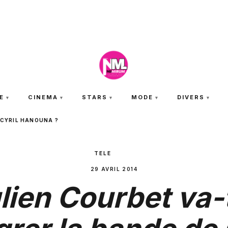
SAMEDI 8 AOÛT 2026
E
CINEMA
STARS
MODE
DIVERS
 CYRIL HANOUNA ?
TELE
29 AVRIL 2014
lien Courbet va-t