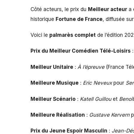
Côté acteurs, le prix du
Meilleur acteur
a 
historique
Fortune de France
, diffusée su
Voici le
palmarès complet
de l’édition 20
Prix du Meilleur Comédien Télé-Loisirs
Meilleur Unitaire
:
À l’épreuve
(France Tél
Meilleure Musique
:
Eric Neveux
pour
Sen
Meilleur Scénario
:
Katell Guillou
et
Benoî
Meilleure Réalisation
:
Gustave Kervern
p
Prix du Jeune Espoir Masculin
:
Jean-Dés