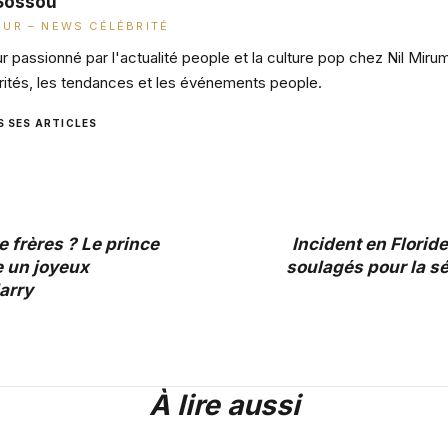
Sossou
UR – NEWS CÉLÉBRITÉ
 passionné par l'actualité people et la culture pop chez Nil Miru
rités, les tendances et les événements people.
S SES ARTICLES
e frères ? Le prince
Incident en Floride
e un joyeux
soulagés pour la s
arry
À lire aussi