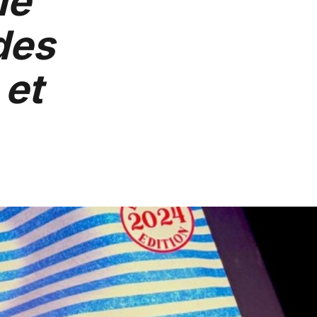
le
des
 et