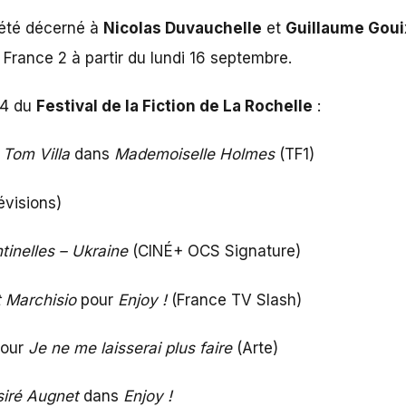
été décerné à
Nicolas Duvauchelle
et
Guillaume Goui
r France 2 à partir du lundi 16 septembre.
24 du
Festival de la Fiction de La Rochelle
:
:
Tom Villa
dans
Mademoiselle Holmes
(TF1)
évisions)
tinelles – Ukraine
(CINÉ+ OCS Signature)
t Marchisio
pour
Enjoy !
(France TV Slash)
our
Je ne me laisserai plus faire
(Arte)
iré Augnet
dans
Enjoy !