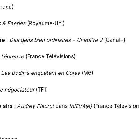
nada)
 & Faeries
(Royaume-Uni)
me
:
Des gens bien ordinaires – Chapitre 2
(Canal+)
 l’épreuve
(France Télévisions)
:
Les Bodin’s enquêtent en Corse
(M6)
e négociateur
(TF1)
isirs
:
Audrey Fleurot
dans
Infiltré(e)
(France Télévision