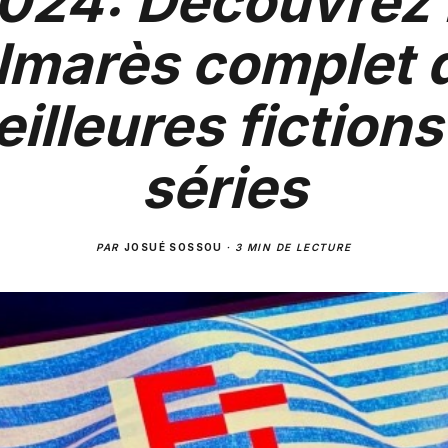
024: Découvrez 
lmarès complet 
illeures fictions
séries
PAR
JOSUÉ SOSSOU
·
3 MIN DE LECTURE