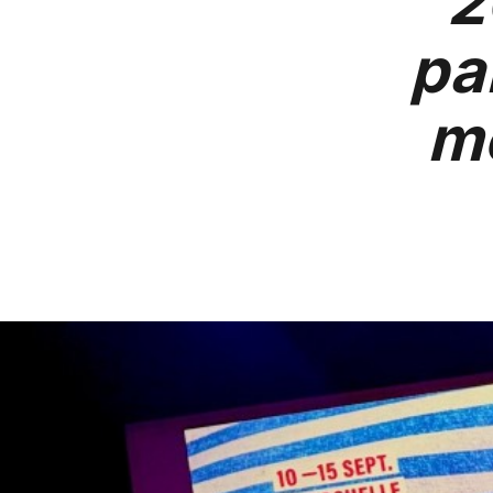
2
pa
me