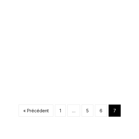
Pagination d
« Précédent
1
…
5
6
7