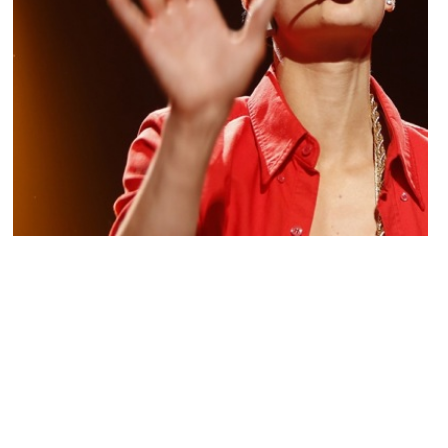
MUSIQUE & CONCERTS
Justin Bieber dévoile I’ll Show You, un
nouveau titre extrait de Purpose
MARIE-MICHELLE · 2 NOVEMBRE 2015