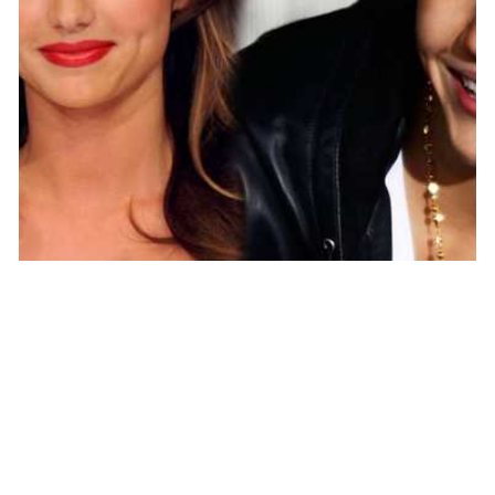
PEOPLE AMÉRICAINS
Miranda Kerr enceinte, Justin Bieber le
père ?
NINA BRANCO · 20 AOÛT 2014