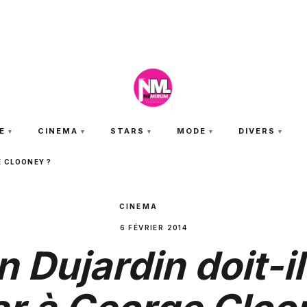
JEUDI 6 AOÛT 2026
E
CINEMA
STARS
MODE
DIVERS
E CLOONEY ?
CINEMA
6 FÉVRIER 2014
 Dujardin doit-i