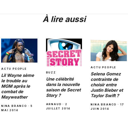
À lire aussi
ACTU PEOPLE
ACTU PEOPLE
BUZZ
Selena Gomez
Lil Wayne sème
Une célébrité
contrainte de
le trouble au
dans la nouvelle
choisir entre
MGM après le
saison de Secret
Justin Bieber et
combat de
Story ?
Taylor Swift ?
Mayweather
ARNAUD · 2
NINA BRANCO · 17
NINA BRANCO · 5
JUILLET 2014
JUIN 2014
MAI 2014