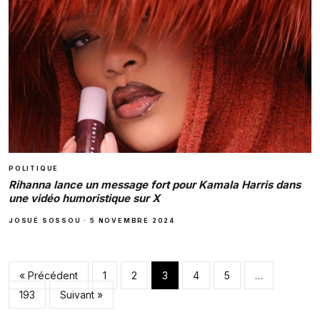
POLITIQUE
Rihanna lance un message fort pour Kamala Harris dans
une vidéo humoristique sur X
JOSUÉ SOSSOU
·
5 NOVEMBRE 2024
Pagination des pub
« Précédent
1
2
3
4
5
…
193
Suivant »