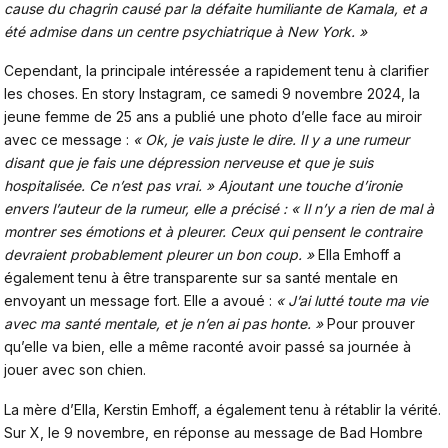
cause du chagrin causé par la défaite humiliante de Kamala, et a
été admise dans un centre psychiatrique à New York. »
Cependant, la principale intéressée a rapidement tenu à clarifier
les choses. En
story Instagram
, ce samedi 9 novembre 2024, la
jeune femme de 25 ans a publié une photo d’elle face au miroir
avec ce message :
« Ok, je vais juste le dire. Il y a une rumeur
disant que je fais une dépression nerveuse et que je suis
hospitalisée. Ce n’est pas vrai. » Ajoutant une touche d’ironie
envers l’auteur de la rumeur, elle a précisé : « Il n’y a rien de mal à
montrer ses émotions et à pleurer. Ceux qui pensent le contraire
devraient probablement pleurer un bon coup. »
Ella Emhoff a
également tenu à être transparente sur sa santé mentale en
envoyant un message fort. Elle a avoué :
« J’ai lutté toute ma vie
avec ma santé mentale, et je n’en ai pas honte. »
Pour prouver
qu’elle va bien, elle a même raconté avoir passé sa journée à
jouer avec son chien.
La mère d’Ella,
Kerstin Emhoff
, a également tenu à rétablir la vérité.
Sur X, le 9 novembre, en réponse au message de Bad Hombre