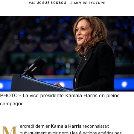
PAR
JOSUÉ SOSSOU
·
3 MIN DE LECTURE
PHOTO - La vice présidente Kamala Harris en pleine
campagne
M
ercredi dernier
Kamala Harris
reconnaissait
publiquement avoir perdu les élections américaines.