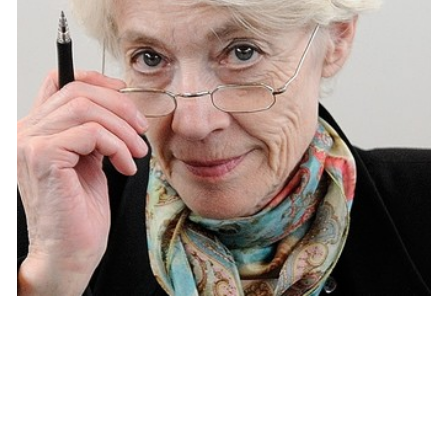
ACTU PEOPLE
Françoise Hardy se bat courageusement
contre la maladie
NINA BRANCO · 25 JUIN 2015