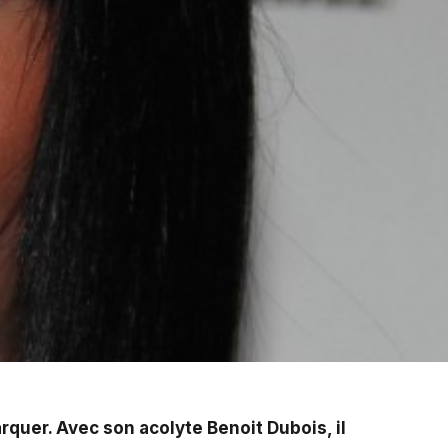
Benoit Dubois, il a monté le désormais célèbre tandem
rquer. Avec son acolyte Benoit Dubois, il