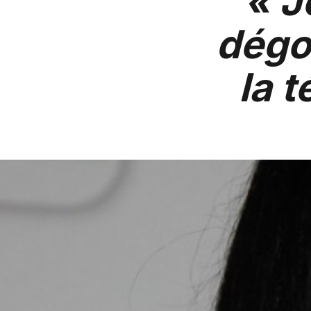
« J
dégo
la t