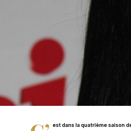
C'est dans la quatrième saison de « Secret Story » que
« Brigitte et Josiane ».
C’
est dans la quatrième saison de