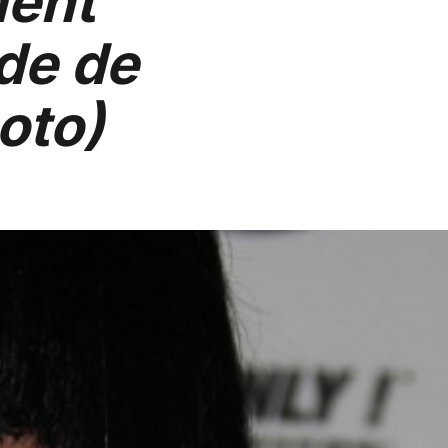
ment
de de
hoto)