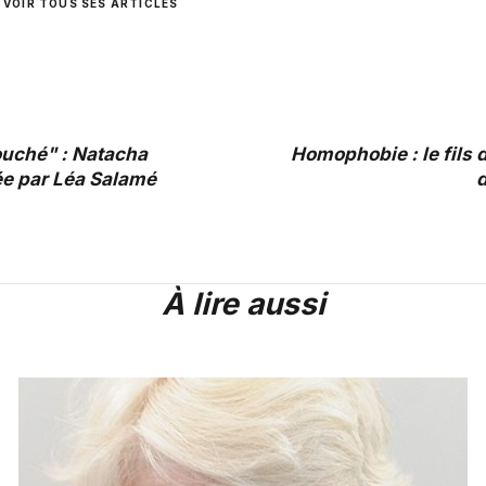
VOIR TOUS SES ARTICLES
ouché" : Natacha
Homophobie : le fils 
e par Léa Salamé
d
À lire aussi