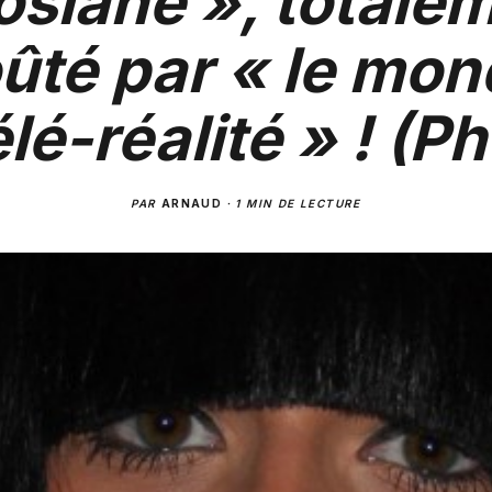
osiane », totale
ûté par « le mon
élé-réalité » ! (P
PAR
ARNAUD
·
1 MIN DE LECTURE