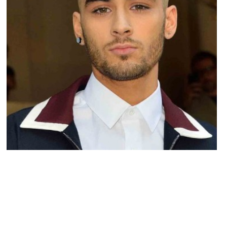
ACTU PEOPLE
Zayn Malick vire au blond !
MARIE-MICHELLE · 25 JUIN 2015