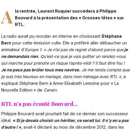
A
la rentrée,
Laurent Ruquier succédera à Philippe
Bouvard à la présentation des « Grosses têtes » sur
RTL.
La radio aurait pu recruter en interne en choisissant
Stéphane
Bern
pour cette émission culte. Elle a préféré aller débaucher un
animateur d’
Europe 1. « Je n’ai pas de regret d’abord parce que
je
ne demandais rien
. Qu’est-ce que je vais quitter un rendez-vous
qui marche pour prendre un risque l’après-midi ? Il faut être fou !
Je ne peux pas brûler tous mes navires.
Je me rends compte que
je suis très heureux en mariage, dans mon ménage avec RTL »
, a
expliqué Stéphane Bern à Anne-Elisabeth Lemoine pour « La
Nouvelle Edition » de
Canal+
.
RTL n’a pas écouté Bouvard…
Philippe Bouvard avait pourtant fait de ce dernier son successeur
idéal.
« Si je devais choisir un héritier, ce serait lui. Il n’y en a pas
d’autre ! »
, avait-il déclaré au mois de décembre 2012, dans les