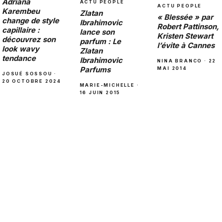
Adriana
ACTU PEOPLE
ACTU PEOPLE
Karembeu
Zlatan
« Blessée » par
change de style
Ibrahimovic
Robert Pattinson,
capillaire :
lance son
Kristen Stewart
découvrez son
parfum : Le
l’évite à Cannes
look wavy
Zlatan
tendance
Ibrahimovic
NINA BRANCO · 22
Parfums
MAI 2014
JOSUÉ SOSSOU ·
20 OCTOBRE 2024
MARIE-MICHELLE ·
16 JUIN 2015