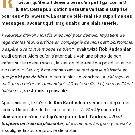
R
Twitter qu’il était devenu père d’un petit garçon le 3
juillet. Cette publication a été une véritable surprise
pour ses « followers ». La star de télé-réalité a supprimé ses
messages, avouant qu’il s’agissait d’une plaisanterie.
«
Heureux d’avoir mon fils avec moi pour demain.
Impatient de
regarder les feux d’artifice en compagnie de mon petit bonhomme.
J’espère que tout le monde va bien
», avait twitté
Rob Kadashian
jeudi dernier. Alors qu’on s’attendait à voir une photo de son
enfant sur le réseau social, la star de télé-réalité a posté un autre
message. «
Ceux qui me connaissent savent que je plaisante et
que
je n’ai pas de fils
», a écrit la star ce vendredi. «
J’ai reçu un
mail de ma mère me demandant si j’avais un fils. Lol, oh mon Dieu !
hahaha !
», s’est-il mis à plaisanter.
Apparemment, le frère de
Kim Kardashian
serait un adepte des
farces. Un proche de la star a confié à
Us Weekly
que
cette
plaisanterie n’en était qu’une parmi tant d’autres
. «
Il est
toujours en train de plaisanter
, et il aime que les gens y croient
»,
a souligné la source proche de la star.