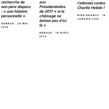
aux
recherche de
l’attentat contre
Présidentielles
son père disparu
Charlie Hebdo !
de 2017 « si le
: « une histoire
chômage ne
personnelle »
NINA BRANCO · 14
JANVIER 2015
baisse pas d’ici
ARNAUD · 26 MAI
là »
2014
ARNAUD · 18 AVRIL
2014