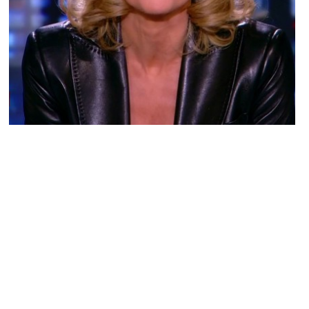
BUZZ
Claire Chazal devient la risée du net !
ARNAUD · 13 MAI 2014