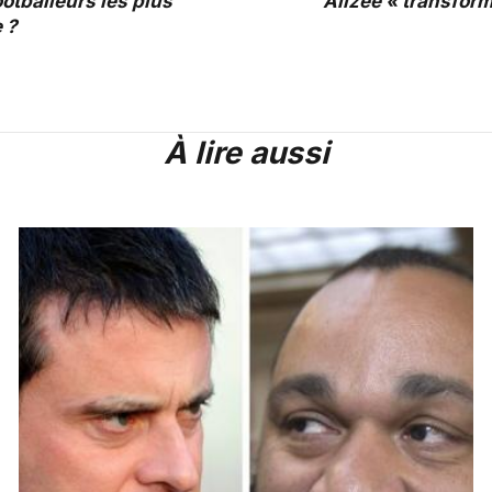
ootballeurs les plus
Alizée « transfor
 ?
À lire aussi