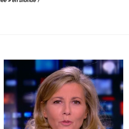
mée » en blonde ?