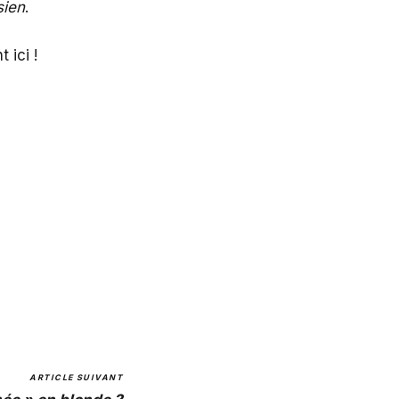
sien
.
nt
ici
!
ARTICLE SUIVANT