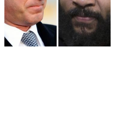
BUZZ
Dieudonné humilie Manuel Valls sur
Facebook ! (Photo)
ARNAUD · 21 MAI 2014