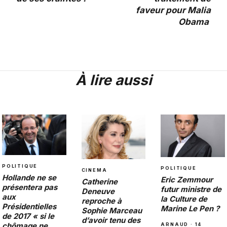
faveur pour Malia
Obama
À lire aussi
POLITIQUE
POLITIQUE
CINEMA
Hollande ne se
Eric Zemmour
Catherine
présentera pas
futur ministre de
Deneuve
aux
la Culture de
reproche à
Présidentielles
Marine Le Pen ?
Sophie Marceau
de 2017 « si le
d’avoir tenu des
chômage ne
ARNAUD · 14