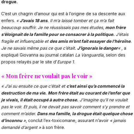
drogue.
C’est un chagrin d’amour qui est à l’origine de sa descente aux
enfers.
«
J’avais 18 ans
. Il m’a laissé tomber et ça m’a fait
beaucoup souffrir. Je ne réussissais pas mes études,
mon frère
s’éloignait de la famille pour se consacrer à la politique.
J’étais
fragile et influençable et
des amis m’ont fait essayer de l’héroïne
.
Je ne savais même pas ce que c’était.
J’ignorais le danger
«
, a
expliqué Giovanna au journal catalan
La Vanguardia
, selon des
propos relayés par le site d’
Europe 1
.
« Mon frère ne voulait pas le voir »
« J’ai su ensuite ce que c’était et
c’est ainsi qu’a commencé la
destruction de ma vie.
Mon frère était au courant de l’enfer que
je vivais, il était occupé à autre chose.
J’imagine qu’il ne voulait
pas le voir. Et puis, il ne devait pas savoir comment s’y prendre et
comment m’aider.
Dans ma famille, la drogue était quelque chose
d’inconnu
»
, conclut l’ex-toxicomane, assurant n’avoir
« jamais
demandé d’argent »
à son frère.