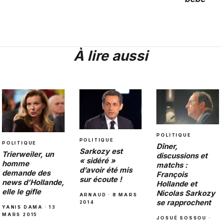
À lire aussi
POLITIQUE
POLITIQUE
POLITIQUE
Dîner,
Sarkozy est
Trierweiler, un
discussions et
« sidéré »
homme
matchs :
d’avoir été mis
demande des
François
sur écoute !
news d’Hollande,
Hollande et
elle le gifle
Nicolas Sarkozy
ARNAUD · 8 MARS
se rapprochent
2014
YANIS DAMA · 13
MARS 2015
JOSUÉ SOSSOU ·