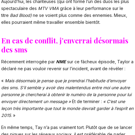
Aujourd’hui, les chanteuses (qui ont formé l’un des duos les plus
spectaculaire des
MTV VMA
grâce à leur performance sur le
titre
Bad Blood)
ne se voient plus comme des ennemies. Mieux,
elles pourraient même travailler ensemble bientôt.
En cas de conflit, j’enverrai désormais
des sms
Récemment interrogée par
NME
sur ce fâcheux épisode, Taylor a
déclaré ne pas vouloir revenir sur l’incident, avant de révéler :
«
Mais désormais je pense que je prendrai l’habitude d’envoyer
des sms.
S’il semble y avoir des malentendus entre moi une autre
personne je chercherai à obtenir le numéro de la personne pour lui
envoyer directement un message »
Et de terminer :
« C’est une
leçon très importante que tout le monde devrait garder à l’esprit en
2015
. »
En même temps, Tay n’a pas vraiment tort. Plutôt que de se lancer
des piques sur les réseaux sociaux, il est préférable de parler