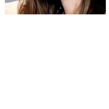
PEOPLE AMÉRICAINS
Angelina Jolie aurait-elle volé l’histoire
d’Aberash ?
MARIE-MICHELLE · 28 AVRIL 2015