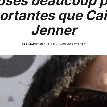
oses beaucoup p
ortantes que Cai
Jenner
PAR
MARIE-MICHELLE
·
1 MIN DE LECTURE