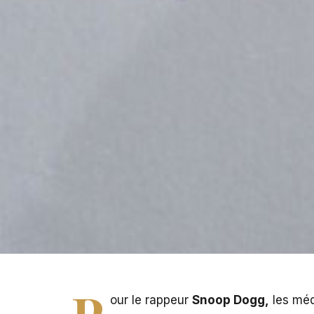
P
our le rappeur
Snoop Dogg,
les méd