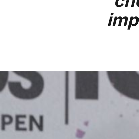
ch
imp