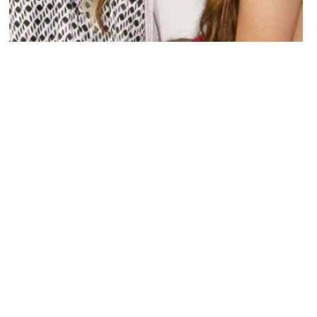
PEOPLE AMÉRICAINS
Miley Cyrus : Ses parents en veulent à la
famille de Patrick Schwarzenegger !
NINA BRANCO · 12 DÉCEMBRE 2014