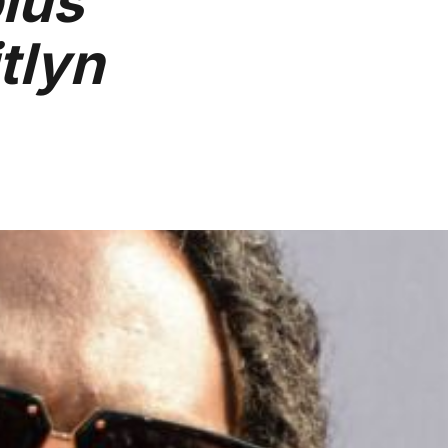
lus
tlyn