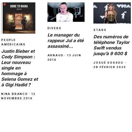
DIVERS
STARS
Le manager du
Des numéros de
rappeur Jul a été
PEOPLE
téléphone Taylor
AMÉRICAINS
assassiné…
Swift vendus
Justin Bieber et
jusqu’à 9 600 $
ARNAUD · 13 JUIN
Cody Simpson :
2014
Leur nouveau
JOSUÉ SOSSOU ·
single en
28 FÉVRIER 2025
hommage à
Selena Gomez et
à Gigi Hadid ?
NINA BRANCO · 12
NOVEMBRE 2014