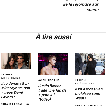
de la rejoindre sur
scène
À lire aussi
PEOPLE
AMÉRICAINS
PEOPLE
ACTU PEOPLE
Joe Jonas : Son
AMÉRICAINS
Justin Bieber
« incroyable nuit
Kim Kardashian
traite une fan de
» avec Demi
malaisée sans
« pute » !
Lovato !
West !
(Vidéo)
NINA BRANCO · 30
NINA BRANCO · 19