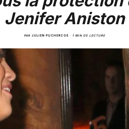
us la protection
Jenifer Aniston
PAR
JULIEN PUCHERCOS
·
1 MIN DE LECTURE