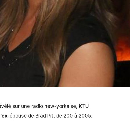
évélé sur une radio new-yorkaise,
KTU
l
’ex
-épouse de
Brad Pitt
de 200 à 2005.