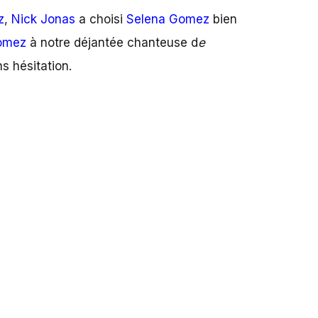
z
,
Nick Jonas
a choisi
Selena Gomez
bien
omez
à notre déjantée chanteuse d
e
ns hésitation.