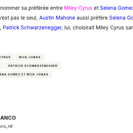
e nommer sa préférée entre
Miley Cyrus
et
Selena Gome
 n’est pas le seul,
Austin Mahone
aussi préfère
Selena G
e,
Patrick Schwarzenegger
, lui, choisirait Miley Cyrus sa
 CYRUS
NICK JONAS
PATRICK SCHWARZENEGGER
ENA GOMEZ ET NICK JONAS
RANCO
co_nil