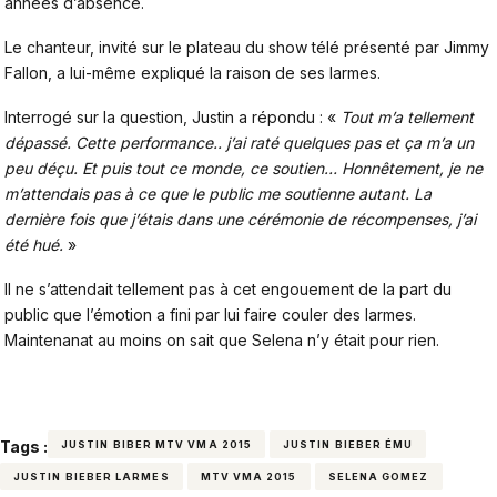
années d’absence.
Le chanteur, invité sur le plateau du show télé présenté par Jimmy
Fallon, a lui-même expliqué la raison de ses larmes.
Interrogé sur la question, Justin a répondu : «
Tout m’a tellement
dépassé. Cette performance.. j’ai raté quelques pas et ça m’a un
peu déçu. Et puis tout ce monde, ce soutien… Honnê­te­ment, je ne
m’atten­dais pas à ce que le public me soutienne autant. La
dernière fois que j’étais dans une céré­mo­nie de récom­penses, j’ai
été hué.
»
Il ne s’attendait tellement pas à cet engouement de la part du
public que l’émotion a fini par lui faire couler des larmes.
Maintenanat au moins on sait que Selena n’y était pour rien.
Tags :
JUSTIN BIBER MTV VMA 2015
JUSTIN BIEBER ÉMU
JUSTIN BIEBER LARMES
MTV VMA 2015
SELENA GOMEZ