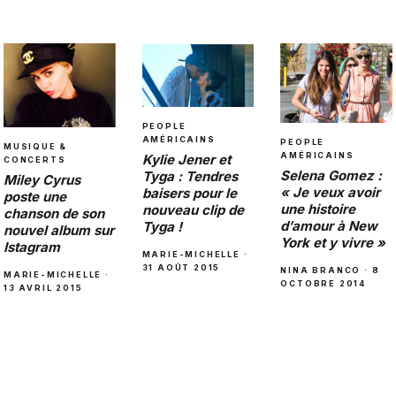
PEOPLE
AMÉRICAINS
PEOPLE
MUSIQUE &
AMÉRICAINS
Kylie Jener et
CONCERTS
Selena Gomez :
Tyga : Tendres
Miley Cyrus
« Je veux avoir
baisers pour le
poste une
une histoire
nouveau clip de
chanson de son
d’amour à New
Tyga !
nouvel album sur
York et y vivre »
Istagram
MARIE-MICHELLE ·
31 AOÛT 2015
NINA BRANCO · 8
MARIE-MICHELLE ·
OCTOBRE 2014
13 AVRIL 2015