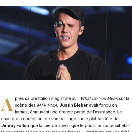
A
près sa prestation magistrale sur
What Do You Mean
sur la
scène des
MTV VMA
,
Justin Bieber
avait fondu en
larmes, émouvant une grande partie de l’assistance. Le
chanteur a confié lors de son passage sur le plateau télé de
Jimmy Fallon
que la joie de savoir que le public le soutenait était