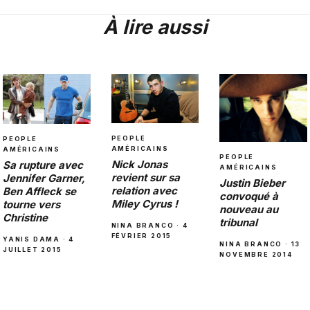
À lire aussi
PEOPLE
PEOPLE
AMÉRICAINS
AMÉRICAINS
PEOPLE
Nick Jonas
Sa rupture avec
AMÉRICAINS
revient sur sa
Jennifer Garner,
Justin Bieber
relation avec
Ben Affleck se
convoqué à
Miley Cyrus !
tourne vers
nouveau au
Christine
tribunal
NINA BRANCO · 4
FÉVRIER 2015
YANIS DAMA · 4
NINA BRANCO · 13
JUILLET 2015
NOVEMBRE 2014