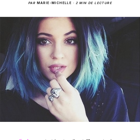
PAR
MARIE-MICHELLE
·
2 MIN DE LECTURE