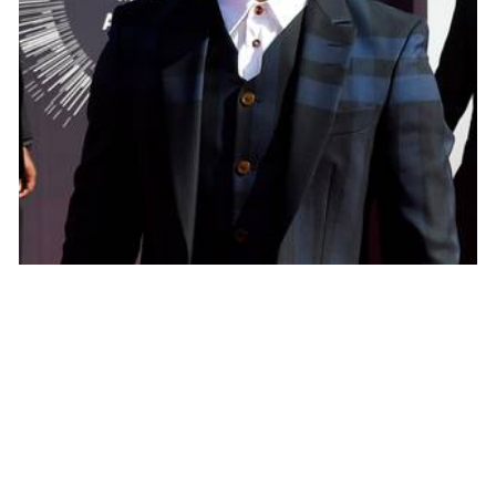
PEOPLE AMÉRICAINS
Nick Jonas : Que pense-t-il de
reconstituer Jonas Brothers ?
NINA BRANCO · 27 JANVIER 2015