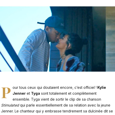
P
our tous ceux qui doutaient encore, c’est officiel !
Kylie
Jenner
et
Tyga
sont totalement et complètement
ensemble. Tyga vient de sortir le clip de sa chanson
Stimulated
qui parle essentiellement de sa relation avec la jeune
Jenner. Le chanteur qui y embrasse tendrement sa dulcinée dit se