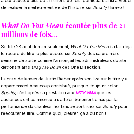
a été écoutée plus de 21 millions de fois, permettant ainsi à Bieber
de réaliser la meilleure entrée de l’histoire sur
Spotify
! Bravo !
What Do You Mean
écoutée plus de 21
millions de fois…
Sorti le 28 août dernier seulement,
What Do You Mean
battait déjà
le record du titre le plus écouté sur
Spotify
dès sa première
semaine de sortie comme l’annonçait les administrateurs du site,
détrônant ainsi
Drag Me Down
des
One Direction
.
La crise de larmes de Justin Bieber après son live sur le titre y a
apparemment beaucoup contribué, puisque, toujours selon
Spotify,
c’est après sa prestation aux
MTV VMA
que les
audiences ont commencé à s’affoler. Sûrement émus par la
performance du chanteur, les fans se sont rués sur
Spotify
pour
réécouter le titre. Comme quoi, pleurer, ça a du bon !