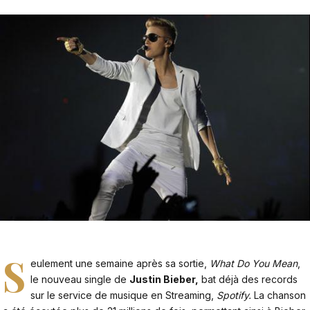
S
eulement une semaine après sa sortie,
What Do You Mean
,
le nouveau single de
Justin Bieber,
bat déjà des records
sur le service de musique en Streaming,
Spotify.
La chanson